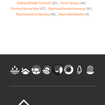
Gebäudehülle Schweiz
(65)
,
hoch-hinaus
(46)
,
Promotionsartikel
(47)
,
Nachwuchsrekrutierung
(46)
,
Nachwuchsförderung
(46)
,
Baustellenblache
(4)