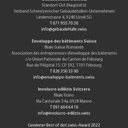
Standort Ost (Hauptsitz)
Verband Schweizerischer Gebäudehüllen-Unternehmen
Lindenstrasse 4, 9240 Uzwil SG
T 071 955 70 30
info@gebäudehülle.swiss
Enveloppe des bâtiments Suisse
filiale Suisse Romande
Association des entrepreneurs d’enveloppe des bâtiments
c/o Union Patronale du Canton de Fribourg
Rue de l'Hôpital 15, CP 592, 1701 Fribourg
T 026 350 33 00
info@enveloppe-batiments.swiss
Involucro edilizio Svizzera
filiale Ticino
Via Cantonale 34a, 6928 Manno
T 091 604 64 10
info@involucro-edilizio.swiss
Gewinner Best of dot.swiss-Award 2022