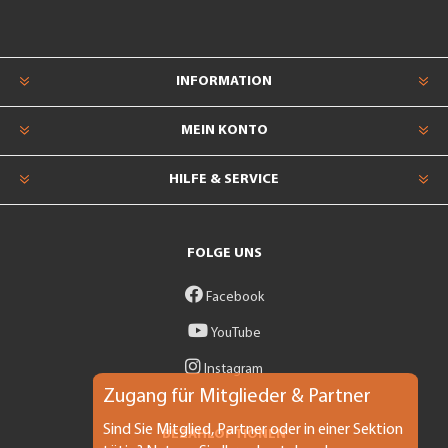
INFORMATION
MEIN KONTO
HILFE & SERVICE
FOLGE UNS
Facebook
YouTube
Instagram
Zugang für Mitglieder & Partner
Sind Sie Mitglied, Partner oder in einer Sektion
BEZAHLOPTIONEN