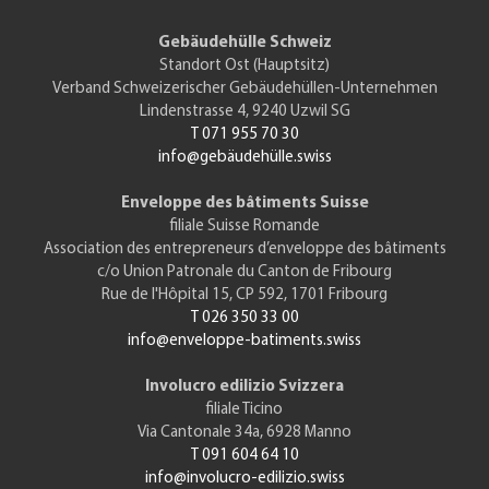
Gebäudehülle Schweiz
Standort Ost (Hauptsitz)
Verband Schweizerischer Gebäudehüllen-Unternehmen
Lindenstrasse 4, 9240 Uzwil SG
T 071 955 70 30
info@gebäudehülle.swiss
Enveloppe des bâtiments Suisse
filiale Suisse Romande
Association des entrepreneurs d’enveloppe des bâtiments
c/o Union Patronale du Canton de Fribourg
Rue de l'Hôpital 15, CP 592, 1701 Fribourg
T 026 350 33 00
info@enveloppe-batiments.swiss
Involucro edilizio Svizzera
filiale Ticino
Via Cantonale 34a, 6928 Manno
T 091 604 64 10
info@involucro-edilizio.swiss