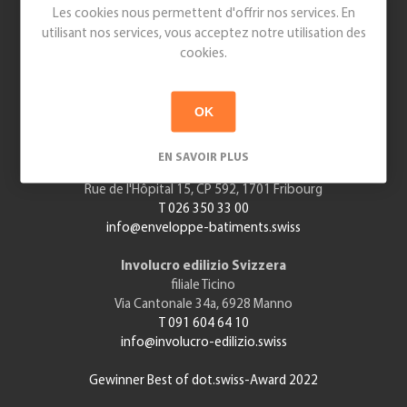
Les cookies nous permettent d'offrir nos services. En
Verband Schweizerischer Gebäudehüllen-Unternehmen
utilisant nos services, vous acceptez notre utilisation des
Lindenstrasse 4, 9240 Uzwil SG
cookies.
T 071 955 70 30
info@gebäudehülle.swiss
OK
Enveloppe des bâtiments Suisse
filiale Suisse Romande
Association des entrepreneurs d’enveloppe des bâtiments
EN SAVOIR PLUS
c/o Union Patronale du Canton de Fribourg
Rue de l'Hôpital 15, CP 592, 1701 Fribourg
T 026 350 33 00
info@enveloppe-batiments.swiss
Involucro edilizio Svizzera
filiale Ticino
Via Cantonale 34a, 6928 Manno
T 091 604 64 10
info@involucro-edilizio.swiss
Gewinner Best of dot.swiss-Award 2022