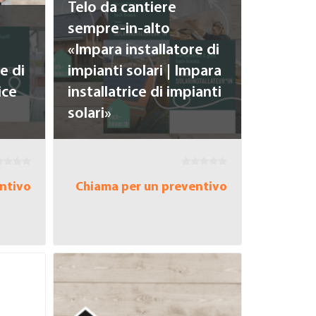
Telo da cantiere
sempre-in-alto
«Impara installatore di
e di
impianti solari | Impara
ice
installatrice di impianti
solari»
ntivo
Chiama per un preventivo