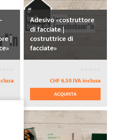
-
Adesivo «costruttore
di facciate |
re |
costruttrice di
ce»
facciate»
nclusa
CHF 6.50 IVA inclusa
ACQUISTA