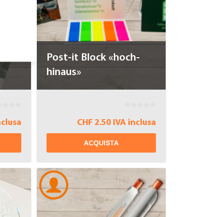
 il
Post-it Block «hoch-
hinaus»
nclusa
CHF 2.50 IVA inclusa
ACQUISTA