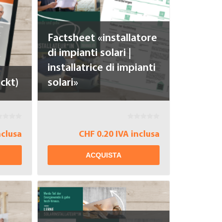
Factsheet «installatore
di impianti solari |
installatrice di impianti
ckt)
solari»
nclusa
CHF 0.20 IVA inclusa
ACQUISTA