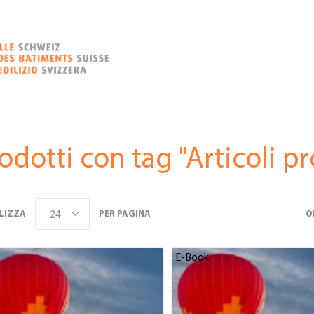
odotti con tag "Articoli p
LIZZA
PER PAGINA
O
E-Book