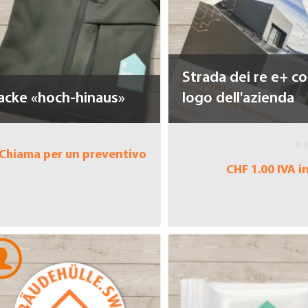
Strada dei re e+ con
acke «hoch-hinaus»
logo dell'azienda
Chiama per un preventivo
CHF 1.00 IVA i