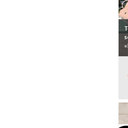
T
s
«