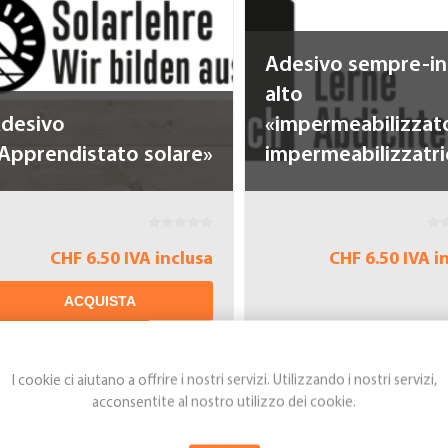
Adesivo sempre-in
alto
desivo
«impermeabilizzato
Apprendistato solare»
impermeabilizzatri
CHF 6.50 IVA inclusa
CHF 6.50 IVA i
ACQUISTA
I cookie ci aiutano a offrire i nostri servizi. Utilizzando i nostri servizi,
acconsentite al nostro utilizzo dei cookie.