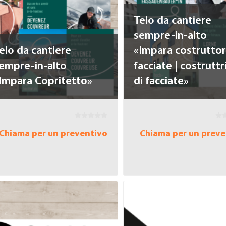
Telo da cantiere
sempre-in-alto
elo da cantiere
«Impara costruttor
empre-in-alto
facciate | costruttr
Impara Copritetto»
di facciate»
Chiama per un preventivo
Chiama per un preve