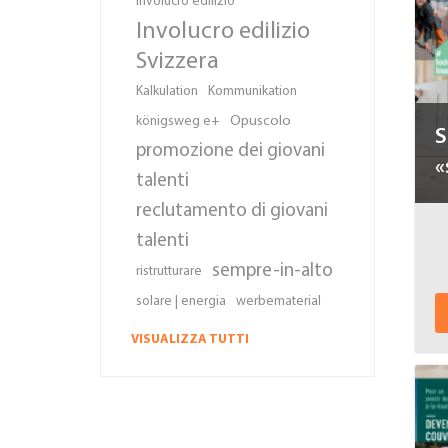
involucro edilizio
Involucro edilizio
Svizzera
Kalkulation
Kommunikation
Opuscolo
königsweg e+
S
promozione dei giovani
«
talenti
reclutamento di giovani
talenti
sempre-in-alto
ristrutturare
solare | energia
werbematerial
VISUALIZZA TUTTI