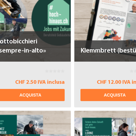
ottobicchieri
sempre-in-alto»
Klemmbrett (bestü
CHF 2.50 IVA inclusa
CHF 12.00 IVA i
ACQUISTA
ACQUISTA