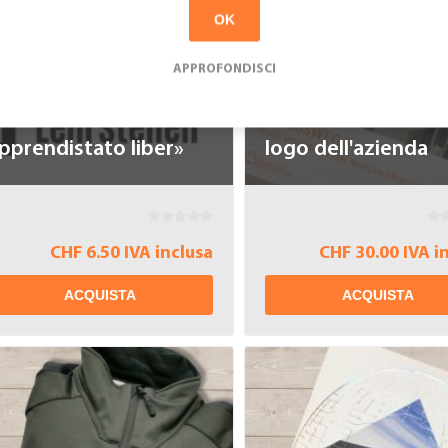
OK
APPROFONDISCI
desivo «Posti di
Strada dei re e+ con
pprendistato liber»
logo dell'azienda
CHF 6.50 IVA inclusa
CHF 30.00 IVA i
ACQUISTA
ACQUISTA