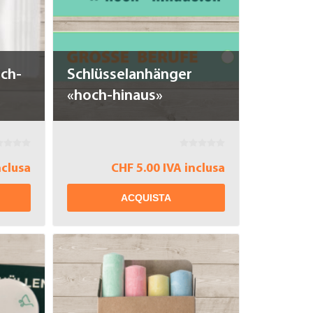
ch-
Schlüsselanhänger
«hoch-hinaus»
nclusa
CHF 5.00 IVA inclusa
ACQUISTA