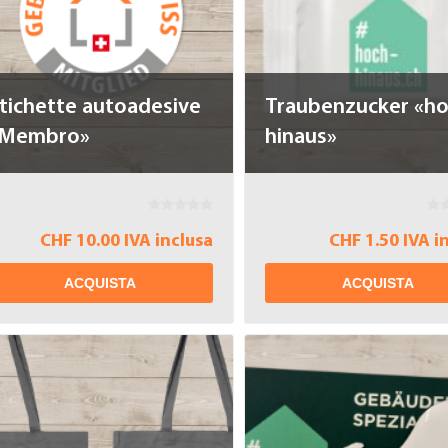
tichette autoadesive
Traubenzucker «ho
Membro»
hinaus»
CHF 10.00 IVA inclusa
CHF 1.50 IVA i
ACQUISTA
ACQUISTA