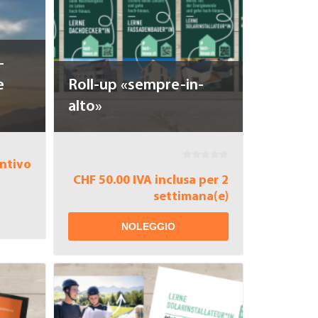
-
e
Roll-up «sempre-in-
alto»
ntivo
CHF 50.00 IVA inclusa per 2
settimana(e)
NOLEGGIO