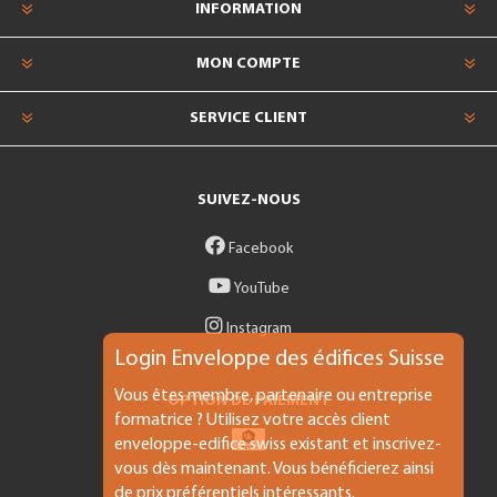
INFORMATION
MON COMPTE
SERVICE CLIENT
SUIVEZ-NOUS
Facebook
YouTube
Instagram
Login Enveloppe des édifices Suisse
Vous êtes membre, partenaire ou entreprise
OPTION DE PAIEMENT
formatrice ? Utilisez votre accès client
enveloppe-edifice.swiss existant et inscrivez-
vous dès maintenant. Vous bénéficierez ainsi
de prix préférentiels intéressants.